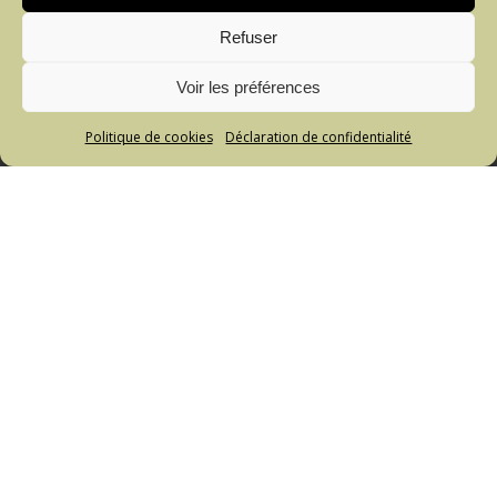
Refuser
Voir les préférences
Politique de cookies
Déclaration de confidentialité
Appeler
E-mail
Plan d'accès
RÉSERVATION PAR TÉLÉPHONE
+41 26 675 30 75